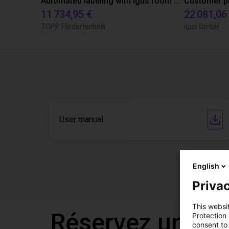
Automated labeling with igus room gantry and a cab label printer
11 734,95 €
22 081,06
TOPP Fördertechnik
igus GmbH
User manual
English
Privac
This websi
Réservez un appe
Protection
consent to 