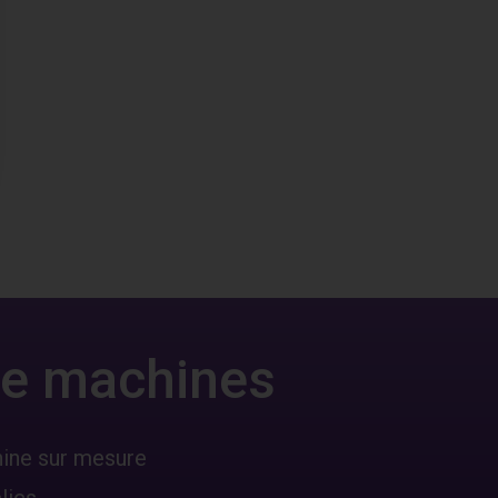
 de machines
hine sur mesure
lics