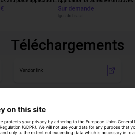
Customer pick and place application test with cobot
Application of adhesive on stoves
 €
Sur demande
Igus do brasil
Téléchargements
Vendor link
Download all
y on this site
te protects your privacy by adhering to the European Union General
l vidéo gratuit avec
 Regulation (GDPR). We will not use your data for any purpose that y
and only to the extent not exceeding data which is necessary in relat