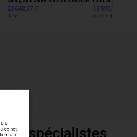
Gluing application with collaborative robot
23 648,37 €
13 595,73 €
Dobot
igus GmbH
 Data
 nos spécialistes
ou do not
ion to a