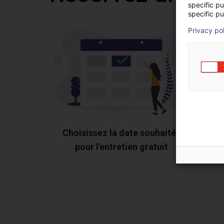
specific p
specific pu
Privacy po
Choisissez la date souhaitée
pour l'entretien gratuit
Montr