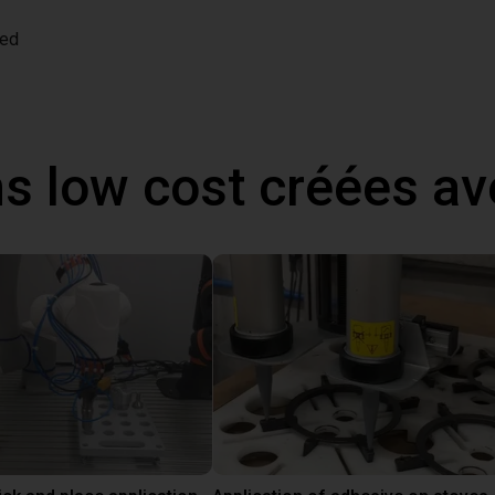
ded
ns low cost créées a