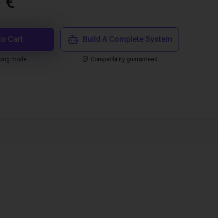
 €
to Cart
Build A Complete System
ping mode
Compatibility guaranteed