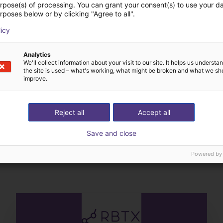
urpose(s) of processing. You can grant your consent(s) to use your da
rposes below or by clicking "Agree to all".
licy
Analytics
We'll collect information about your visit to our site. It helps us underst
the site is used – what's working, what might be broken and what we sh
improve.
Reject all
Accept all
Nous choisissons tous
Save and close
ez-nous votre application
composants avec vo
Powered by