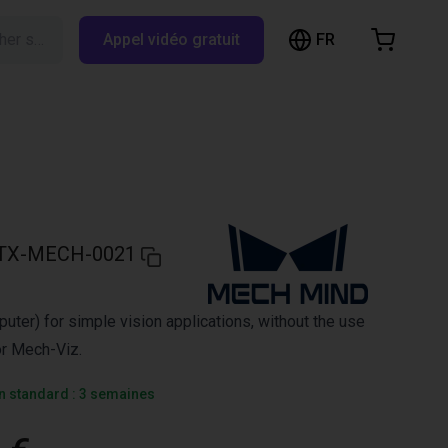
FR
Rechercher sur RBTX…
Appel vidéo gratuit
hopping Cart
t is empty
Browse the shop
TX-MECH-0021
uter) for simple vision applications, without the use
or Mech-Viz.
on standard : 3 semaines