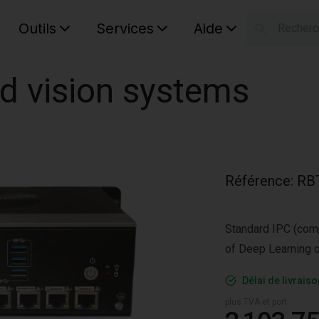
Outils
Services
Aide
S
Your car
d vision systems
Référence
:
RB
Standard IPC (comp
of Deep Learning 
Délai de livrais
plus TVA et port