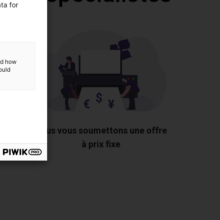
ta for
and how
ould
 les
Nous vous soumettons une offre
us
à prix fixe