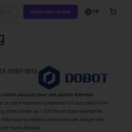
FR
Rechercher sur RBTX…
Appel vidéo gratuit
hopping Cart
t is empty
g
Browse the shop
TX-DOBT-0010
 cobot puissant pour une portée étendue
 un robot industriel collaboratif à 6 axes doté d’une
kg, d’une portée de 1 300 mm et d’une répétabilité
 idéal pour les tâches nécessitant une charge utile
 de travail étendue.