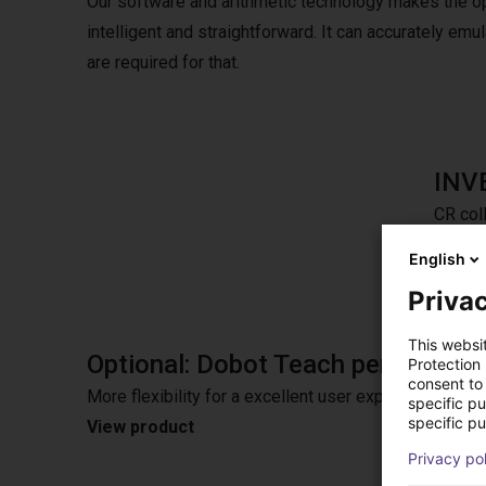
Our software and arithmetic technology makes the o
intelligent and straightforward. It can accurately e
are required for that.
INV
CR coll
tolera
English
Privac
This websi
Optional: Dobot Teach pendant
Protection
consent to 
More flexibility for a excellent user experience wit
specific p
specific pu
View product
Privacy po