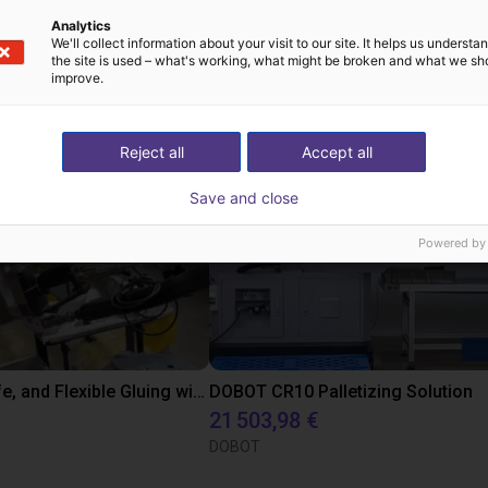
Analytics
We'll collect information about your visit to our site. It helps us underst
the site is used – what's working, what might be broken and what we sh
ns low cost créées a
improve.
Reject all
Accept all
Save and close
Powered by
Precise, Safe, and Flexible Gluing with DOBOT CR10 Cobot for Automotive Manufacturing
DOBOT CR10 Palletizing Solution
21 503,98 €
DOBOT