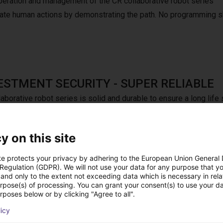
peration and management of the CR collaborative robot series
mulate human actions by demonstrating the path. No programming s
ESTMENT SECURITY - SUPER RELIABLE
aborative robot series is solid and durable to ensure a long life 
nces to ensure the investment’s security and higher ROI.
y on this site
te protects your privacy by adhering to the European Union General
 Regulation (GDPR). We will not use your data for any purpose that y
and only to the extent not exceeding data which is necessary in relat
h Dobot teach pendant for CRA series.
urpose(s) of processing. You can grant your consent(s) to use your da
rposes below or by clicking "Agree to all".
licy