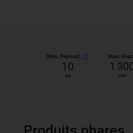
Max. Payload
Max. Rea
10
1 30
kg
mm
Produits phares