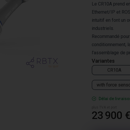
Le CR10A prend en
Ethernet/IP et ROS.
intuitif en font un
industriels.
Recommandé pour la
conditionnement, l
l’assemblage de pr
Variantes
CR10A
with force sens
Délai de livrais
plus TVA et port
23 900 