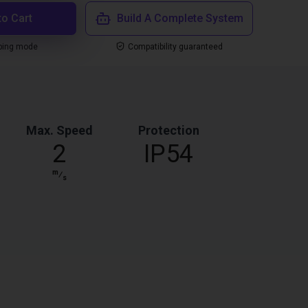
to Cart
Build A Complete System
ping mode
Compatibility guaranteed
Max. Speed
Protection
2
IP54
m
⁄
s