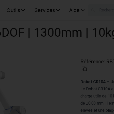
Outils
Services
Aide
S
Your car
DOF | 1300mm | 10k
Référence
:
RB
Dobot CR10A – Un
Le Dobot CR10A est
charge utile de 10 
de ±0,03 mm. Il est
élevée et une plage