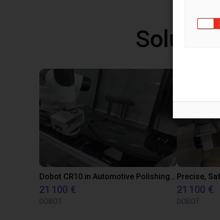
Solutio
Dobot CR10 in Automotive Polishing Application
21 100 €
21 100 €
DOBOT
DOBOT