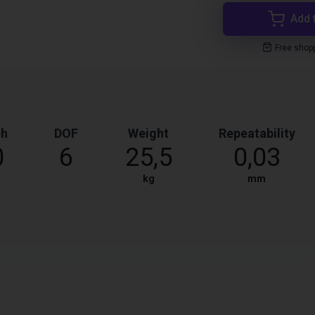
Add 
Free shop
ch
DOF
Weight
Repeatability
0
6
25,5
0,03
kg
mm