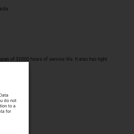
kills
span of 32000 hours of service life. It also has tight
 Data
ou do not
ion to a
ta for