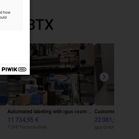
and how
ould
vec RBTX
Automated labeling with igus room gantry and a cab label printer
11 734,95 €
22 081,06 €
TOPP Fördertechnik
igus GmbH